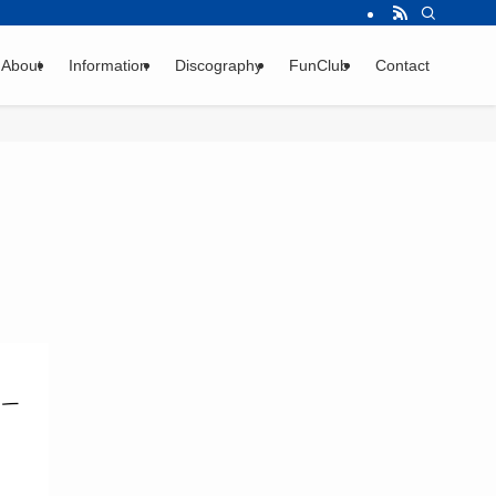
About
Information
Discography
FunClub
Contact